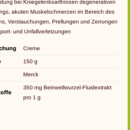
ung bei Kniegelenksarthrosen degenerativen
ngs, akuten Muskelschmerzen im Bereich des
s, Verstauchungen, Prellungen und Zerrungen
port- und Unfallverletzungen
ichung
Creme
e
150 g
Merck
350 mg Beinwellwurzel-Fluidextrakt
offe
pro 1 g