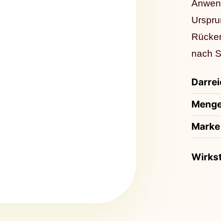
Anwend
Urspru
Rücken
nach S
Darre
Meng
Marke
Wirkst