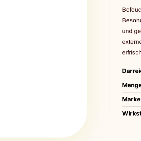
Befeuc
Besond
und ge
extern
erfris
Darre
Meng
Marke
Wirkst