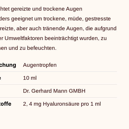
16,45 €
11,50 €.
htet gereizte und trockene Augen
ers geeignet um trockene, müde, gestresste
reizte, aber auch tränende Augen, die aufgrund
er Umweltfaktoren beeinträchtigt wurden, zu
chen und zu befeuchten.
ichung
Augentropfen
e
10 ml
Dr. Gerhard Mann GMBH
offe
2, 4 mg Hyaluronsäure pro 1 ml