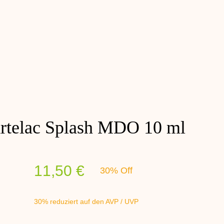
rtelac Splash MDO 10 ml
11,50
€
30% Off
Ursprünglicher
Aktueller
Preis
Preis
30% reduziert auf den AVP / UVP
war:
ist: