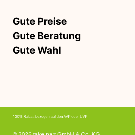
Gute Preise
Gute Beratung
Gute Wahl
* 30% Rabatt bezogen auf den AVP oder UVP
© 2026 take part GmbH & Co. KG